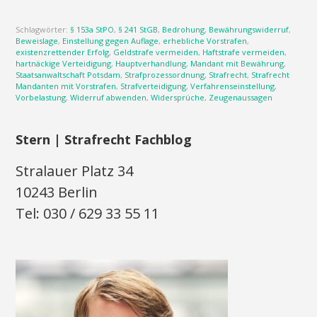
Schlagwörter:
§ 153a StPO
,
§ 241 StGB
,
Bedrohung
,
Bewährungswiderruf
,
Beweislage
,
Einstellung gegen Auflage
,
erhebliche Vorstrafen
,
existenzrettender Erfolg
,
Geldstrafe vermeiden
,
Haftstrafe vermeiden
,
hartnäckige Verteidigung
,
Hauptverhandlung
,
Mandant mit Bewährung
,
Staatsanwaltschaft Potsdam
,
Strafprozessordnung
,
Strafrecht
,
Strafrecht
Mandanten mit Vorstrafen
,
Strafverteidigung
,
Verfahrenseinstellung
,
Vorbelastung
,
Widerruf abwenden
,
Widersprüche
,
Zeugenaussagen
Stern | Strafrecht Fachblog
Stralauer Platz 34
10243 Berlin
Tel: 030 / 629 33 55 11