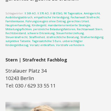
Schlagwörter:
§ 369 AO
,
§ 370 AO
,
§ 68 EStG
,
90 Tagessätze
,
Amtsgericht
,
Ausbildungsabbruch
,
empathische Verteidigung
,
Fachanwalt Strafrecht
,
Familienkasse
,
Führungszeugnis ohne Eintrag
,
gerechtes Urteil
,
Hauptverhandlung
,
Kindergeld
,
mandantenorientierte Strategie
,
Mitteilungspflichten
,
persönliche Belastungsfaktoren
,
Rechtsanwalt Stern
,
Rechtsbeistand
,
schwere Erkrankung
,
Steuerhinterziehung
,
Steuerstrafrecht
,
Straffreiheit
,
strafrechtliche Beratung
,
Strafverteidigung
,
subjektive Tatseite
,
Tagessatzhöhe 5 Euro
,
unberechtigter
Kindergeldbezug
,
Vorsatz entkräften
,
Vorstrafe verhindern
Stern | Strafrecht Fachblog
Stralauer Platz 34
10243 Berlin
Tel: 030 / 629 33 55 11