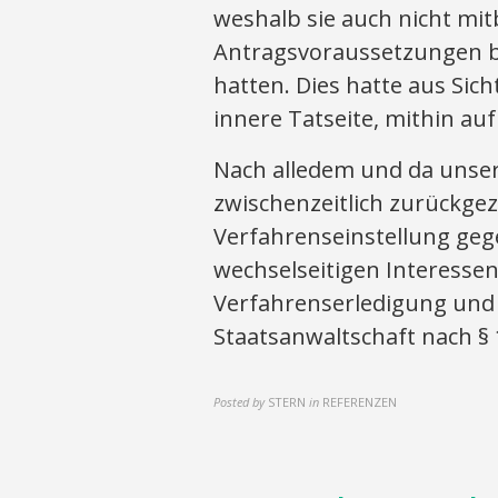
weshalb sie auch nicht mi
Antragsvoraussetzungen b
hatten. Dies hatte aus Sich
innere Tatseite, mithin au
Nach alledem und da unse
zwischenzeitlich zurückgez
Verfahrenseinstellung gege
wechselseitigen Interesse
Verfahrenserledigung und 
Staatsanwaltschaft nach § 
Posted by
STERN
in
REFERENZEN