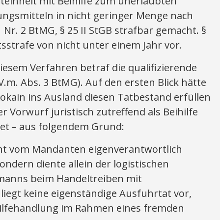
teinheit mit Beihilfe zum unerlaubten
ngsmitteln in nicht geringer Menge nach
1 Nr. 2 BtMG, § 25 II StGB strafbar gemacht. §
tsstrafe von nicht unter einem Jahr vor.
iesem Verfahren betraf die qualifizierende
.V.m. Abs. 3 BtMG). Auf den ersten Blick hätte
okain ins Ausland diesen Tatbestand erfüllen
Vorwurf juristisch zutreffend als Beihilfe
et – aus folgendem Grund:
cht vom Mandanten eigenverantwortlich
sondern diente allein der logistischen
manns beim Handeltreiben mit
iegt keine eigenständige Ausfuhrtat vor,
ihilfehandlung im Rahmen eines fremden