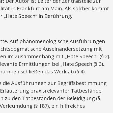
: Der Autor ist Leiter der Zentralstelle zur
ität in Frankfurt am Main. Als solcher kommt
r „Hate Speech“ in Berührung.
chnitte. Auf phänomenologische Ausführungen
 rechtsdogmatische Auseinandersetzung mit
den im Zusammenhang mit „Hate Speech“ (§ 2).
levante Ermittlungen bei „Hate Speech (§ 3).
ahmen schließen das Werk ab (§ 4).
re die Ausführungen zur Begriffsbestimmung
 Erläuterung praxisrelevanter Tatbestände,
en zu den Tatbeständen der Beleidigung (§
Verleumdung (§ 187), ein hilfreiches