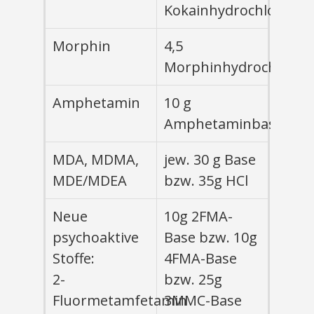
Kokainhydrochlorid
Morphin
4,5
Morphinhydrochlorid
Amphetamin
10 g
Amphetaminbase
MDA, MDMA,
jew. 30 g Base
MDE/MDEA
bzw. 35g HCl
Neue
10g 2FMA-
psychoaktive
Base bzw. 10g
Stoffe:
4FMA-Base
2-
bzw. 25g
Fluormetamfetamin
3MMC-Base