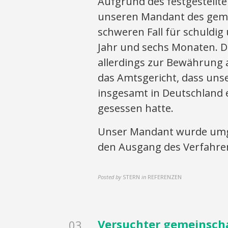
Aufgrund des festgestellt
unseren Mandant des geme
schweren Fall für schuldig
Jahr und sechs Monaten. Di
allerdings zur Bewährung 
das Amtsgericht, dass uns
insgesamt in Deutschland 
gesessen hatte.
Unser Mandant wurde umge
den Ausgang des Verfahrens
Posted by
STERN
in
REFERENZEN
Versuchter gemeinscha
03