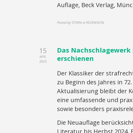
Auflage, Beck Verlag, Münch
Posted by
STERN
in
REZENSION
Das Nachschlagewerk z
15
erschienen
APR.
2025
Der Klassiker der strafrech
zu Beginn des Jahres in 72.
Aktualisierung bleibt der
eine umfassende und praxi
sowie besonders praxisrel
Die Neuauflage berücksich
Literatur bis Herbst 2024.