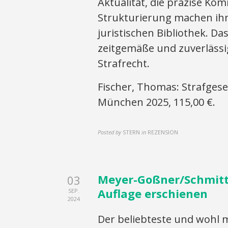
Aktualität, die präzise K
Strukturierung machen ihn
juristischen Bibliothek. Da
zeitgemäße und zuverlässig
Strafrecht.
Fischer, Thomas: Strafgese
München 2025, 115,00 €.
Posted by
STERN
in
REZENSION
Meyer-Goßner/Schmitt:
03
Auflage erschienen
SEP.
2024
Der beliebteste und wohl