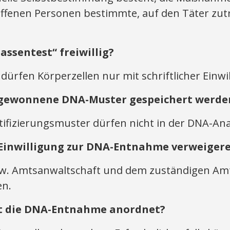
roffenen Personen bestimmte, auf den Täter z
assentest“ freiwillig?
g dürfen Körperzellen nur mit schriftlicher Ei
 gewonnene DNA-Muster gespeichert werde
ntifizierungsmuster dürfen nicht in der DNA-An
 Einwilligung zur DNA-Entnahme verweiger
zw. Amtsanwaltschaft und dem zuständigen Amt
en.
ht die DNA-Entnahme anordnet?