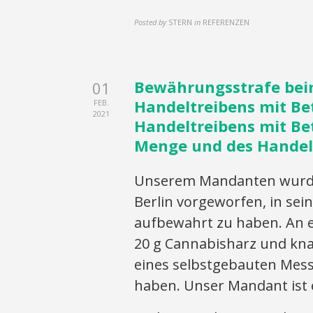
Posted by
STERN
in
REFERENZEN
Bewährungsstrafe bei
01
Handeltreibens mit B
FEB.
2021
Handeltreibens mit Be
Menge und des Handelt
Unserem Mandanten wurde 
Berlin vorgeworfen, in sei
aufbewahrt zu haben. An e
20 g Cannabisharz und knap
eines selbstgebauten Mess
haben. Unser Mandant ist e