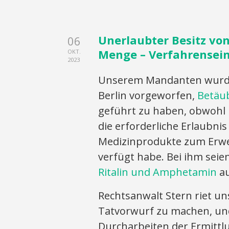
Unerlaubter Besitz vo
06
Menge – Verfahrenseins
OKT.
2023
Unserem Mandanten wurde 
Berlin vorgeworfen,
Betäub
geführt zu haben, obwohl 
die erforderliche Erlaubni
Medizinprodukte zum Erwe
verfügt habe. Bei ihm seien
Ritalin und Amphetamin
au
Rechtsanwalt Stern riet 
Tatvorwurf zu machen, u
Durcharbeiten der Ermittlu