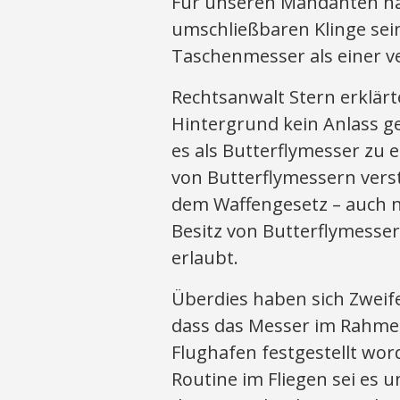
Für unseren Mandanten ha
umschließbaren Klinge sei
Taschenmesser als einer v
Rechtsanwalt Stern erklär
Hintergrund kein Anlass g
es als Butterflymesser zu 
von Butterflymessern verst
dem Waffengesetz – auch nic
Besitz von Butterflymesse
erlaubt.
Überdies haben sich Zweif
dass das Messer im Rahmen
Flughafen festgestellt word
Routine im Fliegen sei e