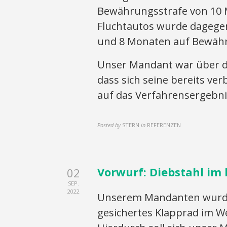
Bewährungsstrafe von 10 M
Fluchtautos wurde dagegen
und 8 Monaten auf Bewähru
Unser Mandant war über de
dass sich seine bereits ver
auf das Verfahrensergebni
Posted by
STERN
in
REFERENZEN
Vorwurf: Diebstahl im 
02
SEP.
2022
Unserem Mandanten wurde 
gesichertes Klapprad im W