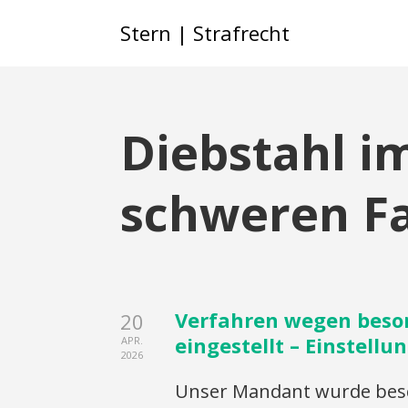
Stern | Strafrecht
Diebstahl i
schweren Fa
Verfahren wegen beso
20
eingestellt – Einstell
APR.
2026
Unser Mandant wurde besch