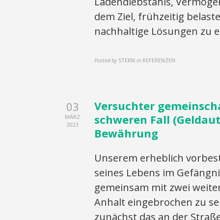
Ladendiebstahls, Vermögen
dem Ziel, frühzeitig bela
nachhaltige Lösungen zu e
Posted by
STERN
in
REFERENZEN
Versuchter gemeinscha
03
schweren Fall (Geldaut
MÄRZ
2023
Bewährung
Unserem erheblich vorbest
seines Lebens im Gefängni
gemeinsam mit zwei weiter
Anhalt eingebrochen zu sei
zunächst das an der Straß