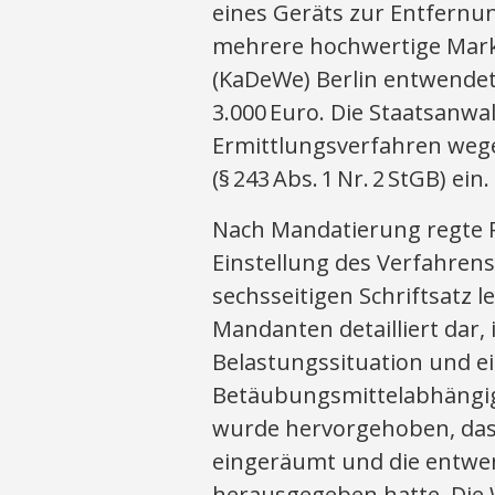
eines Geräts zur Entfern
mehrere hochwertige Mark
(KaDeWe) Berlin entwendet
3.000 Euro. Die Staatsanwal
Ermittlungsverfahren wege
(§ 243 Abs. 1 Nr. 2 StGB) ein.
Nach Mandatierung regte R
Einstellung des Verfahrens
sechsseitigen Schriftsatz 
Mandanten detailliert dar,
Belastungssituation und e
Betäubungsmittelabhängig
wurde hervorgehoben, das
eingeräumt und die entwen
herausgegeben hatte. Die