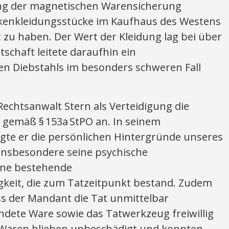
ung der magnetischen Warensicherung
enkleidungsstücke im Kaufhaus des Westens
 zu haben. Der Wert der Kleidung lag bei über
tschaft leitete daraufhin ein
n Diebstahls im besonders schweren Fall
echtsanwalt Stern als Verteidigung die
 gemäß § 153a StPO an. In seinem
legte er die persönlichen Hintergründe unseres
 insbesondere seine psychische
ine bestehende
keit, die zum Tatzeitpunkt bestand. Zudem
s der Mandant die Tat unmittelbar
dete Ware sowie das Tatwerkzeug freiwillig
 Waren blieben unbeschädigt und konnten