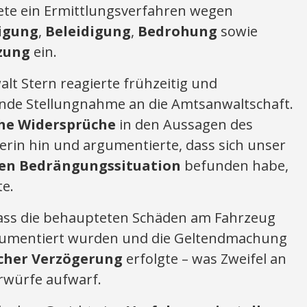
tete ein Ermittlungsverfahren wegen
igung
,
Beleidigung
,
Bedrohung
sowie
zung
ein.
alt Stern reagierte frühzeitig und
nde Stellungnahme an die Amtsanwaltschaft.
che Widersprüche
in den Aussagen des
erin hin und argumentierte, dass sich unser
en Bedrängungssituation
befunden habe,
te.
ass die behaupteten Schäden am Fahrzeug
umentiert wurden und die Geltendmachung
icher Verzögerung
erfolgte – was Zweifel an
orwürfe aufwarf.