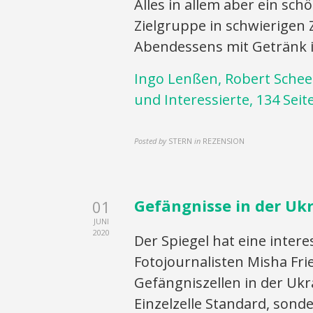
Alles in allem aber ein sc
Zielgruppe in schwierigen
Abendessens mit Getränk i
Ingo Lenßen, Robert Scheel
und Interessierte, 134 Seit
Posted by
STERN
in
REZENSION
Gefängnisse in der Uk
01
JUNI
2020
Der Spiegel hat eine intere
Fotojournalisten Misha Fri
Gefängniszellen in der Ukra
Einzelzelle Standard, son