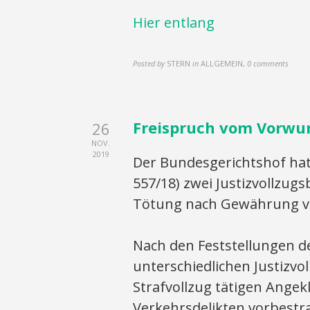
Hier entlang
Posted by
STERN
in
ALLGEMEIN
,
0 comments
Freispruch vom Vorwur
26
NOV.
2019
Der Bundesgerichtshof hat
557/18) zwei Justizvollzug
Tötung nach Gewährung vo
Nach den Feststellungen d
unterschiedlichen Justizvol
Strafvollzug tätigen Angek
Verkehrsdelikten vorbestr