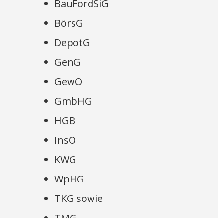
BauFordSiG
BörsG
DepotG
GenG
GewO
GmbHG
HGB
InsO
KWG
WpHG
TKG sowie
TMG