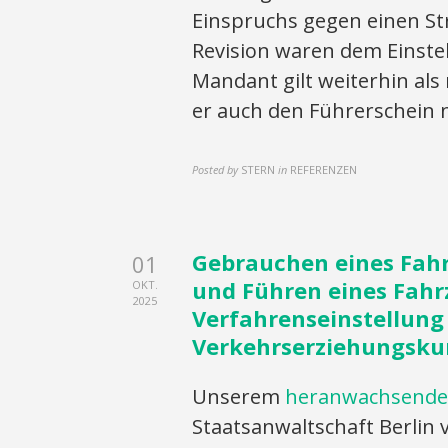
Einspruchs gegen einen St
Revision waren dem Einst
Mandant gilt weiterhin als
er auch den Führerschein 
Posted by
STERN
in
REFERENZEN
Gebrauchen eines Fahr
01
und Führen eines Fahr
OKT.
2025
Verfahrenseinstellun
Verkehrserziehungsku
Unserem
heranwachsend
Staatsanwaltschaft Berlin