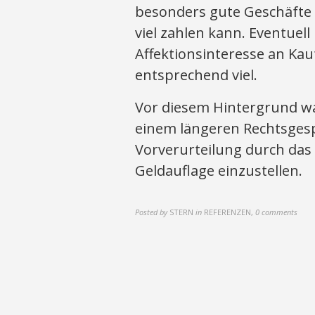
besonders gute Geschäfte 
viel zahlen kann. Eventuell
Affektionsinteresse an Ka
entsprechend viel.
Vor diesem Hintergrund wa
einem längeren Rechtsgesp
Vorverurteilung durch das 
Geldauflage einzustellen.
Posted by
STERN
in
REFERENZEN
,
0 comments