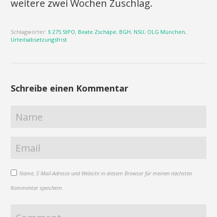
weitere zwei Wochen Zuschlag.
Schlagwörter:
§ 275 StPO
,
Beate Zschäpe
,
BGH
,
NSU
,
OLG München
,
Urteilsabsetzungsfrist
Schreibe einen Kommentar
Name, E-Mail-Adresse und Website in diesem Browser für meinen nächsten
Kommentar speichern.