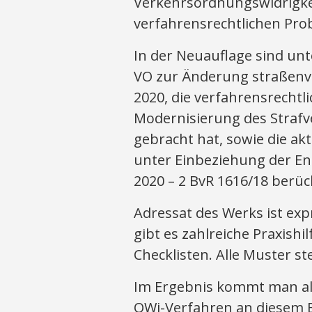
Verkehrsordnungswidrigke
verfahrensrechtlichen Prob
In der Neuauflage sind unt
VO zur Änderung straßenver
2020, die verfahrensrechtl
Modernisierung des Strafv
gebracht hat, sowie die a
unter Einbeziehung der E
2020 – 2 BvR 1616/18 berück
Adressat des Werks ist exp
gibt es zahlreiche Praxish
Checklisten. Alle Muster 
Im Ergebnis kommt man als
OWi-Verfahren an diesem Bu