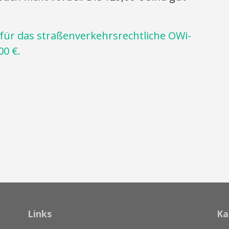
für das straßenverkehrsrechtliche OWi-
00 €.
Links
Ka