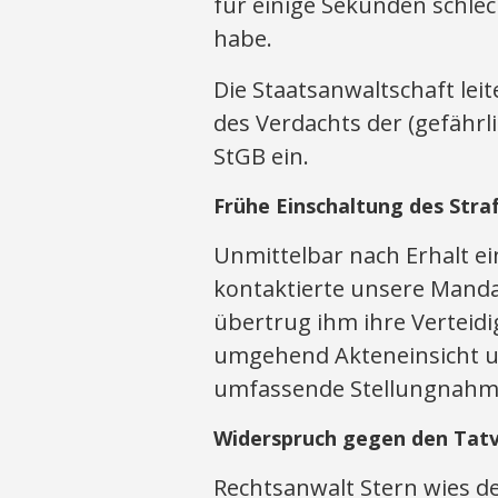
für einige Sekunden schl
habe.
Die Staatsanwaltschaft lei
des Verdachts der (gefährl
StGB ein.
Frühe Einschaltung des Stra
Unmittelbar nach Erhalt e
kontaktierte unsere Manda
übertrug ihm ihre Verteid
umgehend Akteneinsicht un
umfassende Stellungnahme 
Widerspruch gegen den Tat
Rechtsanwalt Stern wies 