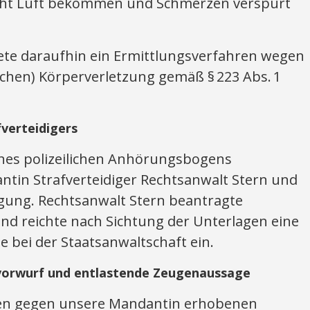
echt Luft bekommen und Schmerzen verspürt
tete daraufhin ein Ermittlungsverfahren wegen
ichen) Körperverletzung gemäß § 223 Abs. 1
fverteidigers
ines polizeilichen Anhörungsbogens
ntin Strafverteidiger Rechtsanwalt Stern und
igung. Rechtsanwalt Stern beantragte
d reichte nach Sichtung der Unterlagen eine
bei der Staatsanwaltschaft ein.
vorwurf und entlastende Zeugenaussage
den gegen unsere Mandantin erhobenen