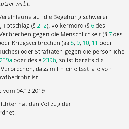
ützer wirbt.
r Vereinigung auf die Begehung schwerer
), Totschlag (§
212
), Völkermord (§
6
des
 Verbrechen gegen die Menschlichkeit (§
7
des
oder Kriegsverbrechen (§§
8
,
9
,
10
,
11
oder
uches) oder Straftaten gegen die persönliche
239a
oder des §
239b
, so ist bereits die
n Verbrechen, dass mit Freiheitsstrafe von
rafbedroht ist.
e vom 04.12.2019
ichter hat den Vollzug der
rdnet.