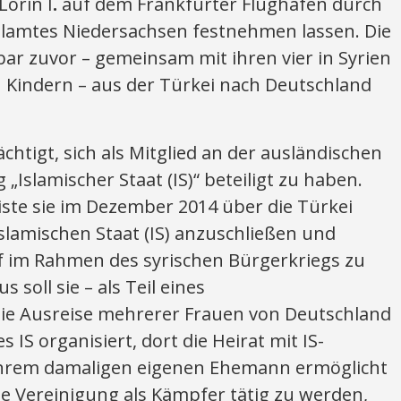
Lorin I
.
auf dem Frankfurter Flughafen durch
lamtes Niedersachsen festnehmen lassen. Die
ar zuvor – gemeinsam mit ihren vier in Syrien
Kindern – aus der Türkei nach Deutschland
chtigt, sich als Mitglied an der ausländischen
 „Islamischer Staat (IS)“ beteiligt zu haben.
iste sie im Dezember 2014 über die Türkei
slamischen Staat (IS) anzuschließen und
 im Rahmen des syrischen Bürgerkriegs zu
 soll sie – als Teil eines
ie Ausreise mehrerer Frauen von Deutschland
 IS organisiert, dort die Heirat mit IS-
ihrem damaligen eigenen Ehemann ermöglicht
che Vereinigung als Kämpfer tätig zu werden,