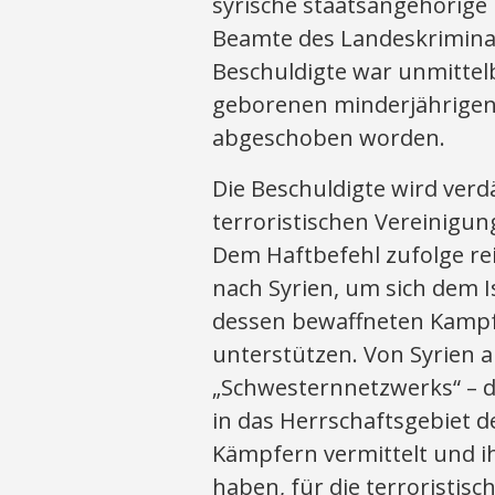
syrische staatsangehörige 
Beamte des Landeskrimina
Beschuldigte war unmittelb
geborenen minderjährigen 
abgeschoben worden.
Die Beschuldigte wird verdä
terroristischen Vereinigung
Dem Haftbefehl zufolge re
nach Syrien, um sich dem I
dessen bewaffneten Kampf
unterstützen. Von Syrien aus
„Schwesternnetzwerks“ – d
in das Herrschaftsgebiet des
Kämpfern vermittelt und 
haben, für die terroristis