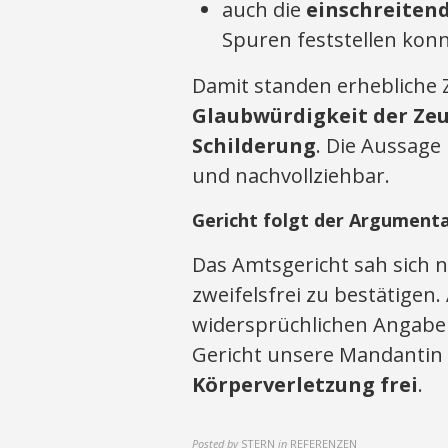
auch die
einschreiten
Spuren feststellen kon
Damit standen erhebliche 
Glaubwürdigkeit der Ze
Schilderung
. Die Aussage
und nachvollziehbar.
Gericht folgt der Argumenta
Das Amtsgericht sah sich ni
zweifelsfrei zu bestätigen
widersprüchlichen Angaben
Gericht unsere Mandantin
Körperverletzung frei
.
Posted by
STERN
in
REFERENZEN