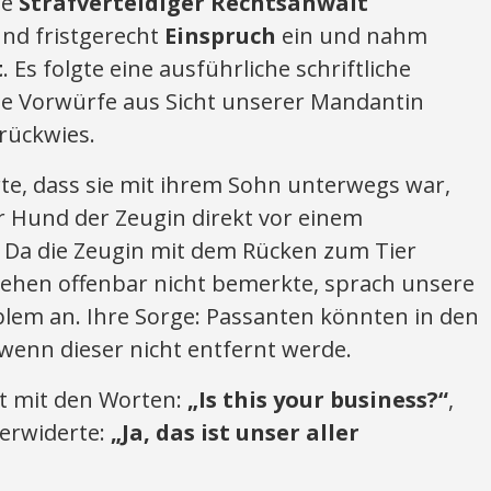
te
Strafverteidiger Rechtsanwalt
nd fristgerecht
Einspruch
ein und nahm
t
. Es folgte eine ausführliche schriftliche
die Vorwürfe aus Sicht unserer Mandantin
urückwies.
te, dass sie mit ihrem Sohn unterwegs war,
er Hund der Zeugin direkt vor einem
 Da die Zeugin mit dem Rücken zum Tier
hehen offenbar nicht bemerkte, sprach unsere
blem an. Ihre Sorge: Passanten könnten in den
wenn dieser nicht entfernt werde.
zt mit den Worten:
„Is this your business?“
,
erwiderte:
„Ja, das ist unser aller