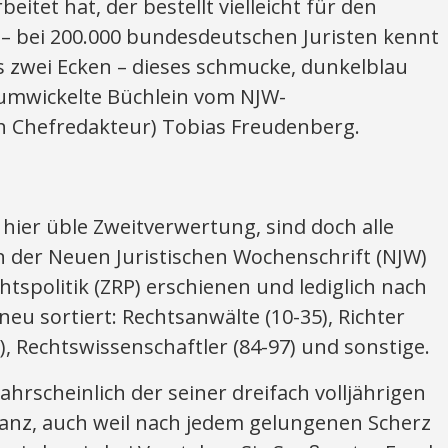
eitet hat, der bestellt vielleicht für den
 – bei 200.000 bundesdeutschen Juristen kennt
s zwei Ecken – dieses schmucke, dunkelblau
umwickelte Büchlein vom NJW-
ch Chefredakteur) Tobias Freudenberg.
 hier üble Zweitverwertung, sind doch alle
n der Neuen Juristischen Wochenschrift (NJW)
chtspolitik (ZRP) erschienen und lediglich nach
u sortiert: Rechtsanwälte (10-35), Richter
), Rechtswissenschaftler (84-97) und sonstige.
rscheinlich der seiner dreifach volljährigen
 ganz, auch weil nach jedem gelungenen Scherz