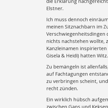
die Erklärung nachgereicht
Elstner.
Ich muss dennoch einräume
meinen Sitznachbarn im Z
Verschwiegenheitsdingen d
nichts nachstehen wollte, z
Kanzleinamen inspirierten F
Gisela & Heidi) hatten Witz.
Zu bemängeln ist allenfall
auf Fachtagungen entstande
zu verbringen scheint, un
recht zünden.
Ein wirklich hübsch aufgem
zwischen Gans und Keksen 