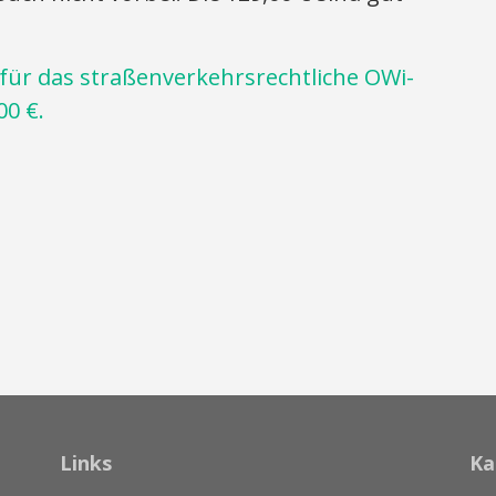
für das straßenverkehrsrechtliche OWi-
00 €.
Links
Ka