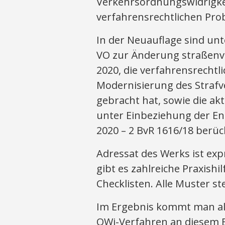
Verkehrsordnungswidrigke
verfahrensrechtlichen Prob
In der Neuauflage sind unt
VO zur Änderung straßenver
2020, die verfahrensrechtl
Modernisierung des Strafv
gebracht hat, sowie die a
unter Einbeziehung der E
2020 – 2 BvR 1616/18 berück
Adressat des Werks ist exp
gibt es zahlreiche Praxish
Checklisten. Alle Muster 
Im Ergebnis kommt man als
OWi-Verfahren an diesem Bu