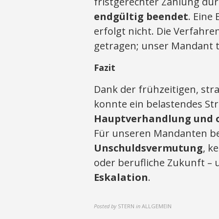
fristgerechter Zahlung d
endgültig beendet
. Eine
erfolgt nicht. Die Verfahr
getragen; unser Mandant tr
Fazit
Dank der frühzeitigen, str
konnte ein belastendes St
Hauptverhandlung und o
Für unseren Mandanten be
Unschuldsvermutung
, k
oder berufliche Zukunft – 
Eskalation
.
Posted by
STERN
in
ALLGEMEIN