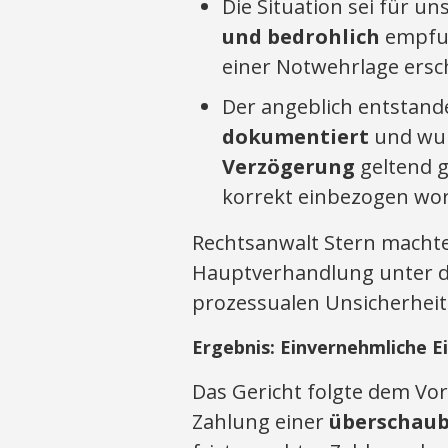
Die Situation sei für 
und bedrohlich
empfun
einer Notwehrlage ersc
Der angeblich entstan
dokumentiert
und wur
Verzögerung
geltend g
korrekt einbezogen wo
Rechtsanwalt Stern machte 
Hauptverhandlung unter d
prozessualen Unsicherhei
Ergebnis: Einvernehmliche E
Das Gericht folgte dem Vo
Zahlung einer
überschaub