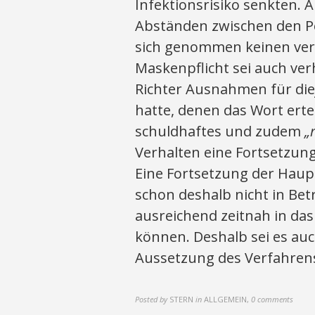
Infektionsrisiko senkten.
Abständen zwischen den P
sich genommen keinen ver
Maskenpflicht sei auch ve
Richter Ausnahmen für die
hatte, denen das Wort erte
schuldhaftes und zudem
„
Verhalten eine Fortsetzu
Eine Fortsetzung der Haup
schon deshalb nicht in Bet
ausreichend zeitnah in da
können. Deshalb sei es auch
Aussetzung des Verfahren
Posted by
STERN
in
ALLGEMEIN
,
0 comments