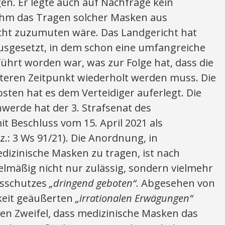
en. Er legte auch auf Nachfrage kein
s ihm das Tragen solcher Masken aus
cht zuzumuten wäre. Das Landgericht hat
usgesetzt, in dem schon eine umfangreiche
rt worden war, was zur Folge hat, dass die
eren Zeitpunkt wiederholt werden muss. Die
ten hat es dem Verteidiger auferlegt. Die
werde hat der 3. Strafsenat des
it Beschluss vom 15. April 2021 als
: 3 Ws 91/21). Die Anordnung, in
izinische Masken zu tragen, ist nach
elmäßig nicht nur zulässig, sondern vielmehr
nsschutzes
„dringend geboten“
. Abgesehen von
hkeit geäußerten
„irrationalen Erwägungen“
en Zweifel, dass medizinische Masken das