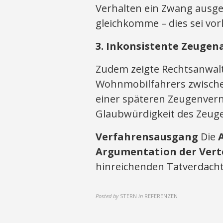
Verhalten ein Zwang ausge
gleichkomme – dies sei vor
3. Inkonsistente Zeuge
Zudem zeigte Rechtsanwal
Wohnmobilfahrers zwische
einer späteren Zeugenvern
Glaubwürdigkeit des Zeug
Verfahrensausgang
Die
Argumentation der Vert
hinreichenden Tatverdachts
Posted by
STERN
in
REFERENZEN