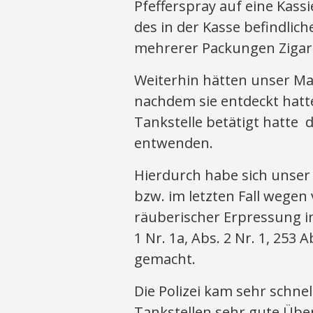
Pfefferspray auf eine Kass
des in der Kasse befindli
mehrerer Packungen Zigar
Weiterhin hätten unser Man
nachdem sie entdeckt hatt
Tankstelle betätigt hatte d
entwenden.
Hierdurch habe sich unse
bzw. im letzten Fall wege
räuberischer Erpressung in
1 Nr. 1a, Abs. 2 Nr. 1, 253 A
gemacht.
Die Polizei kam sehr schne
Tankstellen sehr gute Ü