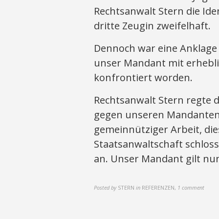
Rechtsanwalt Stern die Id
dritte Zeugin zweifelhaft.
Dennoch war eine Anklage m
unser Mandant mit erhebl
konfrontiert worden.
Rechtsanwalt Stern regte 
gegen unseren Mandanten
gemeinnütziger Arbeit, die
Staatsanwaltschaft schloss
an. Unser Mandant gilt nun
Posted by
STERN
in
REFERENZEN
,
1 comment