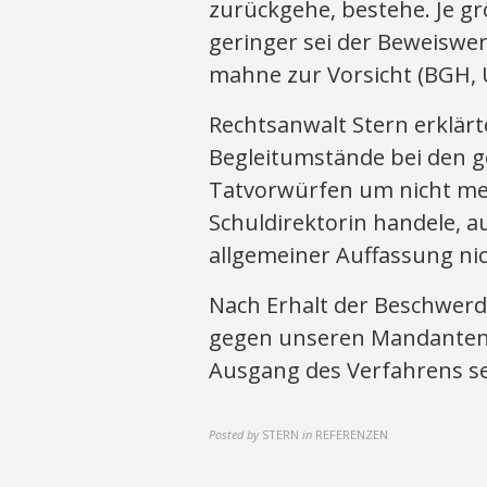
zurückgehe, bestehe. Je gr
geringer sei der Beweiswe
mahne zur Vorsicht (BGH, Ur
Rechtsanwalt Stern erklärte
Begleitumstände bei den
Tatvorwürfen um nicht me
Schuldirektorin handele, 
allgemeiner Auffassung ni
Nach Erhalt der Beschwerde
gegen unseren Mandanten 
Ausgang des Verfahrens seh
Posted by
STERN
in
REFERENZEN