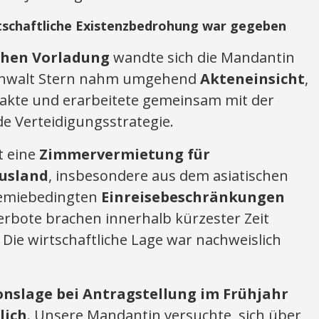
rtschaftliche Existenzbedrohung war gegeben
ichen Vorladung
wandte sich die Mandantin
sanwalt Stern nahm umgehend
Akteneinsicht
,
gsakte und erarbeitete gemeinsam mit der
 Verteidigungsstrategie.
t eine
Zimmervermietung für
usland
, insbesondere aus dem asiatischen
emiebedingten
Einreisebeschränkungen
erbote brachen innerhalb kürzester Zeit
Die wirtschaftliche Lage war nachweislich
nslage bei Antragstellung im Frühjahr
lich
. Unsere Mandantin versuchte, sich über