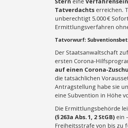
Stern
eine
Verfahrensein
Tatverdachts
erreichen. 
unberechtigt 5.000 € Sofor
Ermittlungsverfahren ohne
Tatvorwurf: Subventionsbet
Der Staatsanwaltschaft z
ersten Corona-Hilfsprogr
auf einen Corona-Zuschu
die tatsächlichen Vorausse
Antragstellung habe sie 
eine Subvention in Höhe vo
Die Ermittlungsbehörde le
(§ 263a Abs. 1, 2 StGB)
ein 
Freiheitsstrafe von bis zu