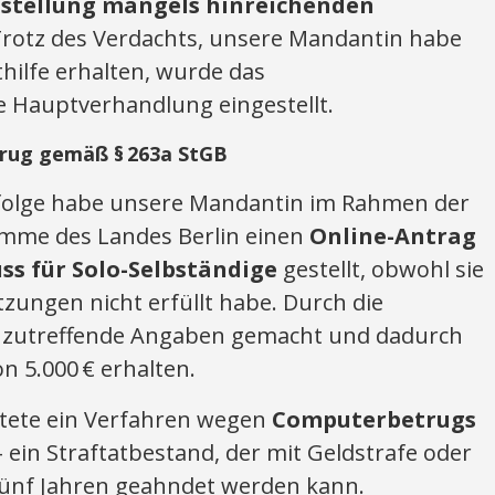
stellung mangels hinreichenden
Trotz des Verdachts, unsere Mandantin habe
thilfe erhalten, wurde das
 Hauptverhandlung eingestellt.
rug gemäß § 263a StGB
ufolge habe unsere Mandantin im Rahmen der
amme des Landes Berlin einen
Online-Antrag
ss für Solo-Selbständige
gestellt, obwohl sie
tzungen nicht erfüllt habe. Durch die
unzutreffende Angaben gemacht und dadurch
n 5.000 € erhalten.
itete ein Verfahren wegen
Computerbetrugs
– ein Straftatbestand, der mit Geldstrafe oder
 fünf Jahren geahndet werden kann.