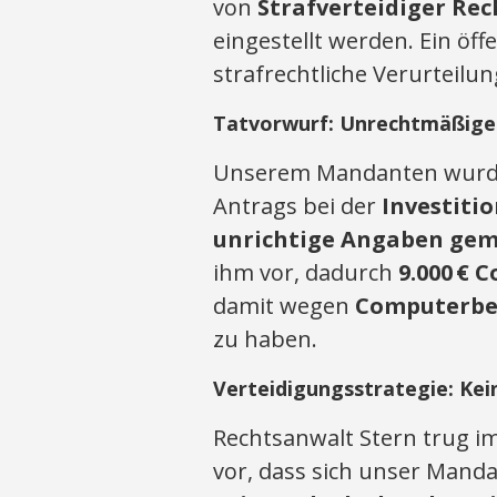
von
Strafverteidiger Re
eingestellt werden. Ein öf
strafrechtliche Verurteil
Tatvorwurf: Unrechtmäßiger
Unserem Mandanten wurde
Antrags bei der
Investitio
unrichtige Angaben ge
ihm vor, dadurch
9.000 € 
damit wegen
Computerbet
zu haben.
Verteidigungsstrategie: Kei
Rechtsanwalt Stern trug 
vor, dass sich unser Mand