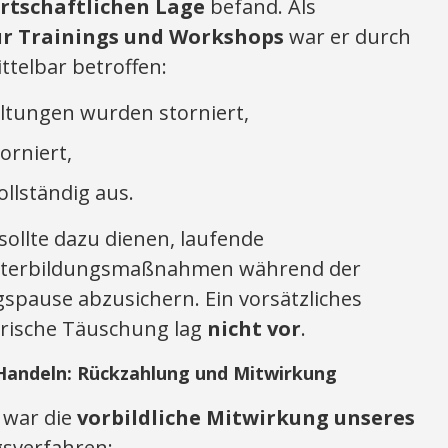
rtschaftlichen Lage
befand. Als
ür Trainings und Workshops
war er durch
telbar betroffen:
altungen wurden storniert,
orniert,
ollständig aus.
sollte dazu dienen, laufende
iterbildungsmaßnahmen während der
pause abzusichern. Ein vorsätzliches
erische Täuschung lag
nicht vor
.
andeln: Rückzahlung und Mitwirkung
 war die
vorbildliche Mitwirkung unseres
sverfahren: