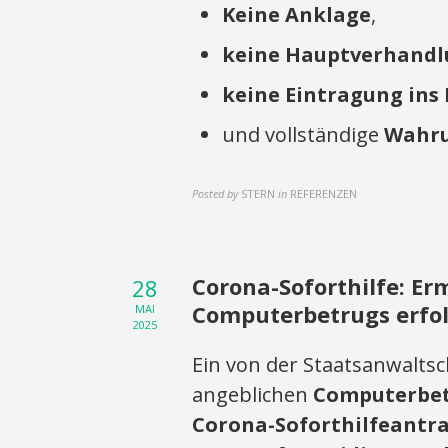
Keine Anklage
,
keine Hauptverhand
keine Eintragung ins
und vollständige
Wahru
Posted by
STERN
in
REFERENZEN
Corona-Soforthilfe: E
28
Computerbetrugs erfolg
MAI
2025
Ein von der Staatsanwalts
angeblichen
Computerbet
Corona-Soforthilfeantr