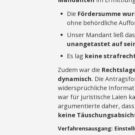
Die
Fördersumme wurde
ohne behördliche Auffo
Unser Mandant ließ das 
unangetastet auf se
Es lag
keine strafrech
Zudem war die
Rechtslage
dynamisch
. Die Antragsf
widersprüchliche Informat
war für juristische Laien 
argumentierte daher, das
keine Täuschungsabsich
Verfahrensausgang: Einstell