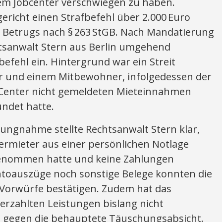
em Jobcenter verschwiegen zu haben.
ericht einen Strafbefehl über 2.000 Euro
 Betrugs nach § 263 StGB. Nach Mandatierung
htsanwalt Stern aus Berlin umgehend
efehl ein. Hintergrund war ein Streit
 und einem Mitbewohner, infolgedessen der
Center nicht gemeldeten Mieteinnahmen
undet hatte.
llungnahme stellte Rechtsanwalt Stern klar,
rmieter aus einer persönlichen Notlage
genommen hatte und keine Zahlungen
ntoauszüge noch sonstige Belege konnten die
Vorwürfe bestätigen. Zudem hat das
erzahlten Leistungen bislang nicht
iz gegen die behauptete Täuschungsabsicht.