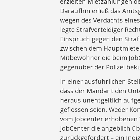
erzielten Mietzahlungen d
Daraufhin erließ das Amtsg
wegen des Verdachts eines
legte Strafverteidiger Rec
Einspruch gegen den Strafb
zwischen dem Hauptmieter
Mitbewohner die beim Job
gegenüber der Polizei bek
In einer ausführlichen Ste
dass der Mandant den Unte
heraus unentgeltlich auf
geflossen seien. Weder Ko
vom Jobcenter erhobenen 
JobCenter die angeblich üb
zurückgefordert – ein Ind