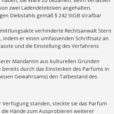
u haben, die Ware zu bezahlen. Beim Verlassen
von zwei Ladendetektiven angehalten.
egen Diebstahls gemäß § 242 StGB strafbar
mittlungsakte verhinderte Rechtsanwalt Stern
s, indem er einen umfassenden Schriftsatz an
fasste und die Einstellung des Verfahrens
serer Mandantin aus kulturellen Gründen
e bereits durch das Einstecken des Parfüms in
neuen Gewahrsams) den Tatbestand des
r Verfügung standen, steckte sie das Parfüm
um die Hände zum Ausprobieren weiterer