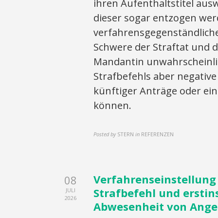
ihren Aufenthaltstitel aus
dieser sogar entzogen we
verfahrensgegenständlich
Schwere der Straftat und 
Mandantin unwahrscheinlic
Strafbefehls aber negati
künftiger Anträge oder e
können.
Posted by
STERN
in
REFERENZEN
Verfahrenseinstellun
08
Strafbefehl und ersti
JULI
2026
Abwesenheit von Ange