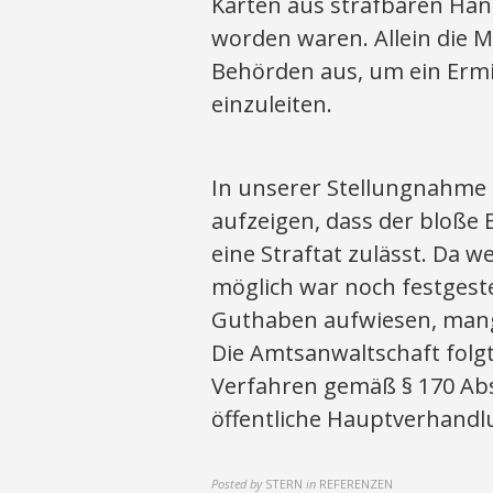
Karten aus strafbaren Ha
worden waren. Allein die 
Behörden aus, um ein Erm
einzuleiten.
In unserer Stellungnahme 
aufzeigen, dass der bloße 
eine Straftat zulässt. Da w
möglich war noch festgeste
Guthaben aufwiesen, mange
Die Amtsanwaltschaft folgt
Verfahren gemäß § 170 Abs
öffentliche Hauptverhandlu
Posted by
STERN
in
REFERENZEN