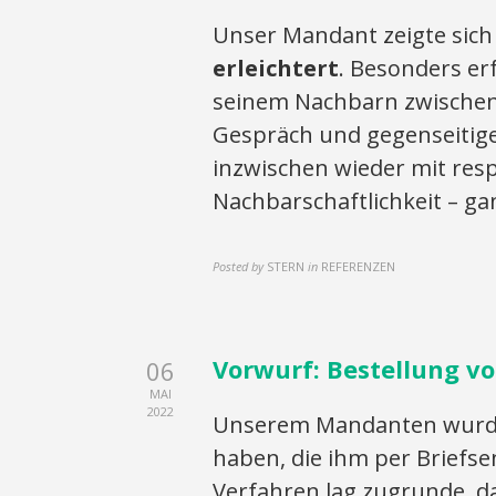
Unser Mandant zeigte sic
erleichtert
. Besonders erf
seinem Nachbarn zwischenz
Gespräch und gegenseitige
inzwischen wieder mit resp
Nachbarschaftlichkeit – ga
Posted by
STERN
in
REFERENZEN
Vorwurf: Bestellung 
06
MAI
2022
Unserem Mandanten wurde v
haben, die ihm per Briefs
Verfahren lag zugrunde, da