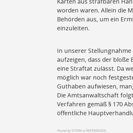
Karten aus strafbaren Ha
worden waren. Allein die 
Behörden aus, um ein Erm
einzuleiten.
In unserer Stellungnahme 
aufzeigen, dass der bloße 
eine Straftat zulässt. Da w
möglich war noch festgeste
Guthaben aufwiesen, mange
Die Amtsanwaltschaft folgt
Verfahren gemäß § 170 Abs
öffentliche Hauptverhandlu
Posted by
STERN
in
REFERENZEN