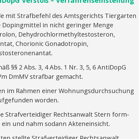
iDopG Verstoß – Verfahrenseinstellung
mit Strafbefehl des Amtsgerichts Tiergarten
 Dopingmittel in nicht geringer Menge
rolon, Dehydrochlormethyltestosteron,
ntat, Chorionic Gonadotropin,
stosteronenantat.
ß §§ 2 Abs. 3, 4 Abs. 1 Nr. 3, 5, 6 AntiDopG
3 iVm DmMV strafbar gemacht.
ren im Rahmen einer Wohnungsdurchsuchung
 aufgefunden worden.
e Strafverteidiger Rechtsanwalt Stern form-
h ein und nahm sodann Akteneinsicht.
en stellte Strafverteidiger Rechtsanwalt