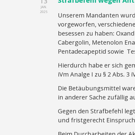
Strafbefehl wegen Ant
13
JAN.
2025
Unserem Mandanten wurde 
vorgeworfen, verschiedene
besessen zu haben: Oxand
Cabergolin, Metenolon Ena
Pentadecapeptid sowie Te
Hierdurch habe er sich gemä
iVm Analge I zu § 2 Abs. 
Die Betäubungsmittel wa
in anderer Sache zufällig
Gegen den Strafbefehl legt
und fristgerecht Einspruc
Beim Durcharbeiten der Akt