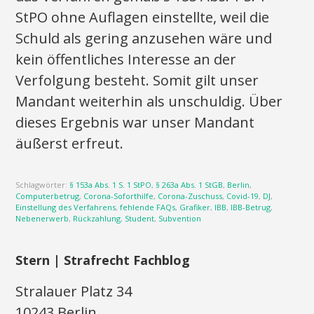
StPO ohne Auflagen einstellte, weil die
Schuld als gering anzusehen wäre und
kein öffentliches Interesse an der
Verfolgung besteht. Somit gilt unser
Mandant weiterhin als unschuldig. Über
dieses Ergebnis war unser Mandant
äußerst erfreut.
Schlagwörter:
§ 153a Abs. 1 S. 1 StPO
,
§ 263a Abs. 1 StGB
,
Berlin
,
Computerbetrug
,
Corona-Soforthilfe
,
Corona-Zuschuss
,
Covid-19
,
DJ
,
Einstellung des Verfahrens
,
fehlende FAQs
,
Grafiker
,
IBB
,
IBB-Betrug
,
Nebenerwerb
,
Rückzahlung
,
Student
,
Subvention
Stern | Strafrecht Fachblog
Stralauer Platz 34
10243 Berlin