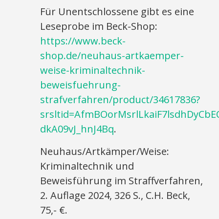
Für Unentschlossene gibt es eine
Leseprobe im Beck-Shop:
https://www.beck-
shop.de/neuhaus-artkaemper-
weise-kriminaltechnik-
beweisfuehrung-
strafverfahren/product/34617836?
srsltid=AfmBOorMsrlLkaiF7lsdhDyCb
dkA09vJ_hnJ4Bq
.
Neuhaus/Artkämper/Weise:
Kriminaltechnik und
Beweisführung im Straffverfahren,
2. Auflage 2024, 326 S., C.H. Beck,
75,- €.