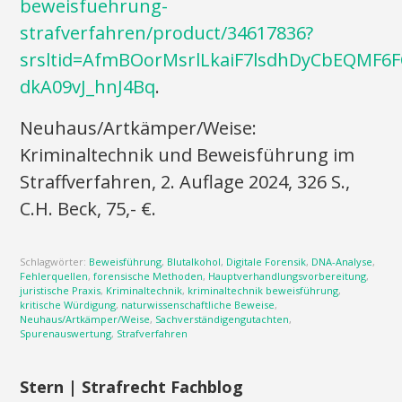
beweisfuehrung-
strafverfahren/product/34617836?
srsltid=AfmBOorMsrlLkaiF7lsdhDyCbEQMF6F
dkA09vJ_hnJ4Bq
.
Neuhaus/Artkämper/Weise:
Kriminaltechnik und Beweisführung im
Straffverfahren, 2. Auflage 2024, 326 S.,
C.H. Beck, 75,- €.
Schlagwörter:
Beweisführung
,
Blutalkohol
,
Digitale Forensik
,
DNA-Analyse
,
Fehlerquellen
,
forensische Methoden
,
Hauptverhandlungsvorbereitung
,
juristische Praxis
,
Kriminaltechnik
,
kriminaltechnik beweisführung
,
kritische Würdigung
,
naturwissenschaftliche Beweise
,
Neuhaus/Artkämper/Weise
,
Sachverständigengutachten
,
Spurenauswertung
,
Strafverfahren
Stern | Strafrecht Fachblog