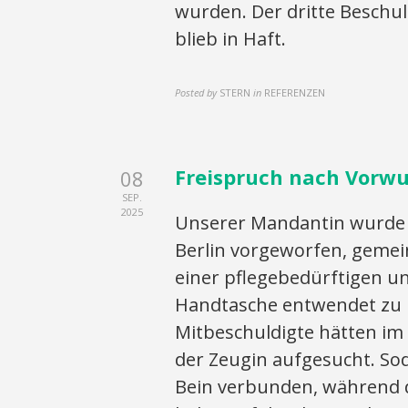
wurden. Der dritte Beschul
blieb in Haft.
Posted by
STERN
in
REFERENZEN
Freispruch nach Vorwu
08
SEP.
2025
Unserer Mandantin wurde m
Berlin vorgeworfen, gemei
einer pflegebedürftigen un
Handtasche entwendet zu 
Mitbeschuldigte hätten im
der Zeugin aufgesucht. S
Bein verbunden, während di