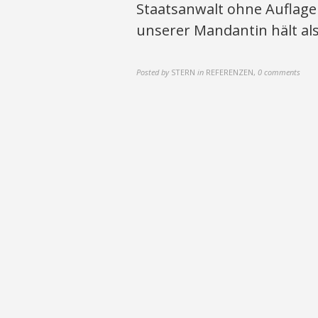
Staatsanwalt ohne Auflagen
unserer Mandantin hält als
Posted by
STERN
in
REFERENZEN
,
0 comments