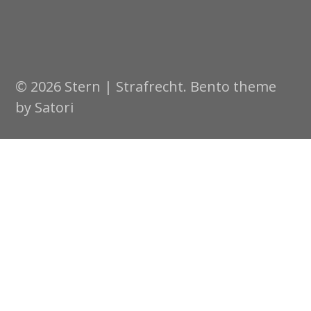
© 2026 Stern | Strafrecht. Bento theme
by Satori