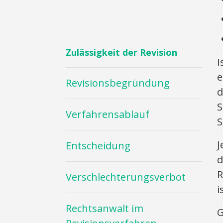
Zulässigkeit der Revision
I
e
Revisionsbegründung
d
S
Verfahrensablauf
S
J
Entscheidung
d
R
Verschlechterungsverbot
i
Rechtsanwalt im
G