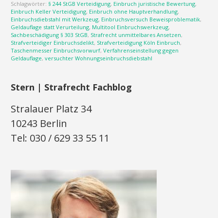
Schlagwörter:
§ 244 StGB Verteidigung
,
Einbruch juristische Bewertung
,
Einbruch Keller Verteidigung
,
Einbruch ohne Hauptverhandlung
,
Einbruchsdiebstahl mit Werkzeug
,
Einbruchsversuch Beweisproblematik
,
Geldauflage statt Verurteilung
,
Multitool Einbruchswerkzeug
,
Sachbeschädigung § 303 StGB
,
Strafrecht unmittelbares Ansetzen
,
Strafverteidiger Einbruchsdelikt
,
Strafverteidigung Köln Einbruch
,
Taschenmesser Einbruchsvorwurf
,
Verfahrenseinstellung gegen
Geldauflage
,
versuchter Wohnungseinbruchsdiebstahl
Stern | Strafrecht Fachblog
Stralauer Platz 34
10243 Berlin
Tel: 030 / 629 33 55 11