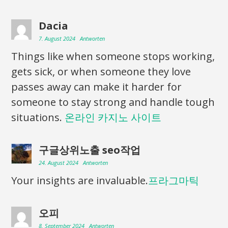
Dacia
7. August 2024
Antworten
Things like when someone stops working,
gets sick, or when someone they love
passes away can make it harder for
someone to stay strong and handle tough
situations.
온라인 카지노 사이트
구글상위노출 seo작업
24. August 2024
Antworten
Your insights are invaluable.
프라그마틱
오피
8. September 2024
Antworten