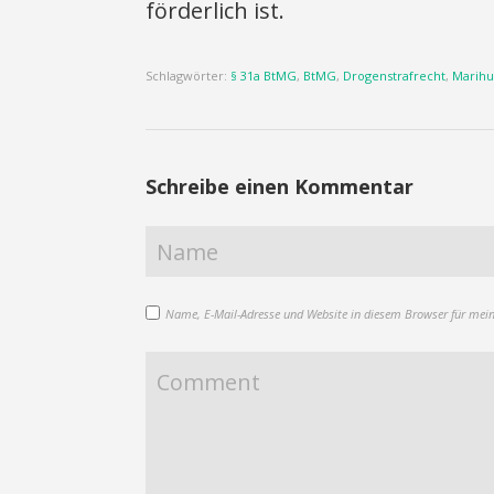
förderlich ist.
Schlagwörter:
§ 31a BtMG
,
BtMG
,
Drogenstrafrecht
,
Marihu
Schreibe einen Kommentar
Name, E-Mail-Adresse und Website in diesem Browser für mei