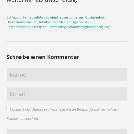
Schlagwörter:
absolutes Strafantragserfordernis
,
Busbahnhof
,
Hausfriedensbruch
,
Inhaber des Strafantragsrechts
,
Regionalverkehrsbetrieb
,
Strafantrag
,
Strafantragsberechtigung
Schreibe einen Kommentar
Name, E-Mail-Adresse und Website in diesem Browser für meinen nächsten
Kommentar speichern.