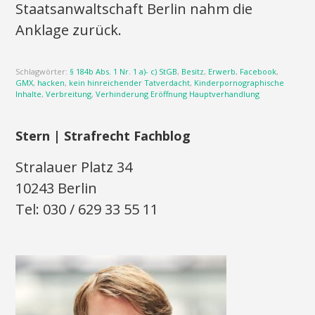
Staatsanwaltschaft Berlin nahm die
Anklage zurück.
Schlagwörter:
§ 184b Abs. 1 Nr. 1 a)- c) StGB
,
Besitz
,
Erwerb
,
Facebook
,
GMX
,
hacken
,
kein hinreichender Tatverdacht
,
Kinderpornographische
Inhalte
,
Verbreitung
,
Verhinderung Eröffnung Hauptverhandlung
Stern | Strafrecht Fachblog
Stralauer Platz 34
10243 Berlin
Tel: 030 / 629 33 55 11