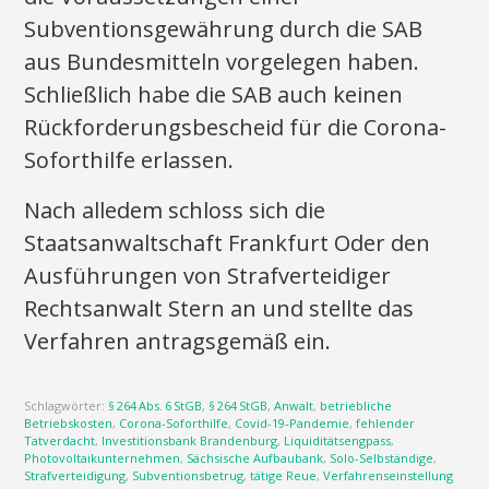
Subventionsgewährung durch die SAB
aus Bundesmitteln vorgelegen haben.
Schließlich habe die SAB auch keinen
Rückforderungsbescheid für die Corona-
Soforthilfe erlassen.
Nach alledem schloss sich die
Staatsanwaltschaft Frankfurt Oder den
Ausführungen von Strafverteidiger
Rechtsanwalt Stern an und stellte das
Verfahren antragsgemäß ein.
Schlagwörter:
§ 264 Abs. 6 StGB
,
§ 264 StGB
,
Anwalt
,
betriebliche
Betriebskosten
,
Corona-Soforthilfe
,
Covid-19-Pandemie
,
fehlender
Tatverdacht
,
Investitionsbank Brandenburg
,
Liquiditätsengpass
,
Photovoltaikunternehmen
,
Sächsische Aufbaubank
,
Solo-Selbständige
,
Strafverteidigung
,
Subventionsbetrug
,
tätige Reue
,
Verfahrenseinstellung