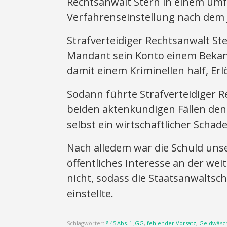
Rechtsanwalt Stern in einem umf
Verfahrenseinstellung nach dem J
Strafverteidiger Rechtsanwalt St
Mandant sein Konto einem Bekann
damit einem Kriminellen half, Erl
Sodann führte Strafverteidiger R
beiden aktenkundigen Fällen den
selbst ein wirtschaftlicher Schad
Nach alledem war die Schuld uns
öffentliches Interesse an der w
nicht, sodass die Staatsanwaltsch
einstellte.
Schlagwörter:
§ 45 Abs. 1 JGG
,
fehlender Vorsatz
,
Geldwäsc