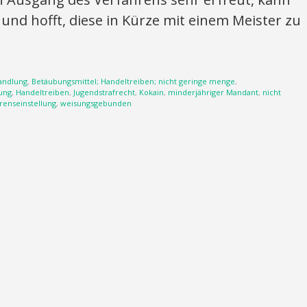
und hofft, diese in Kürze mit einem Meister zu
handlung
,
Betäubungsmittel; Handeltreiben; nicht geringe menge
,
ung
,
Handeltreiben
,
Jugendstrafrecht
,
Kokain
,
minderjähriger Mandant
,
nicht
renseinstellung
,
weisungsgebunden