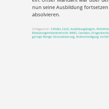
nun seine Ausbildung fortsetzen 
absolvieren.
Schlagwörter:
§ 45 Abs. 2 JGG
,
Ausbildungsbeginn
,
Beihilfe
Betäubungsmittelstrafrecht
,
BtMG
,
Cannabis
,
Drogenberat
geringe Menge
,
Resozialisierung
,
Strafverteidigung
,
Verfah